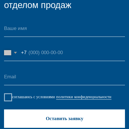
Оставить заявку
Контакты
Адрес производства:
г. Красноярск ул. 60 лет Октября, 136
Режим работы: пн-сб с 8:00 до 18:00
Связаться с нами:
+7 (391) 228-76-15
@sibpan1
sibpan@mail.ru
@sibpan2
Telegram канал