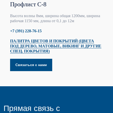
Профлист С-8
Высота волны 8мм, ширина общая 1200мм, ширина
рабочая 1150 мм, длина от 0,1 до 12м
+7 (391) 228-76-15
ПАЛИТРА ЦВЕТОВ И ПОКРЫТИЙ (ЦВЕТА
Прямая связь с
ПОД ДЕРЕВО, МАТОВЫЕ, ВИКИНГ И ДРУГИЕ
отделом продаж
СПЕЦ. ПОКРЫТИЯ)
Связаться с нами
+7
соглашаюсь с условиями
политики конфиденциальности