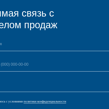
ловиями
политики конфиденциальности
авить заявку
кты