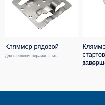
Кляммер рядовой
Кляммер
стартовый 
Для крепления керамогранита
завершающ
Для крепления кер
Пряма
отдел