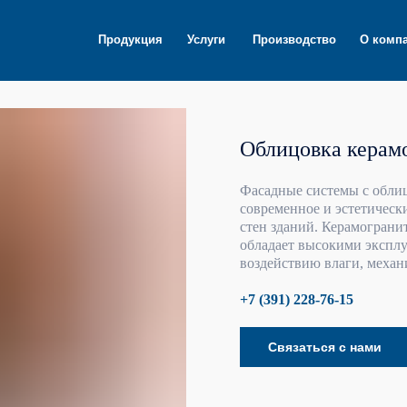
Продукция
Услуги
Производство
О компании
Контакт
Облицовка керам
Фасадные системы с обли
современное и эстетическ
стен зданий. Керамограни
обладает высокими экспл
воздействию влаги, меха
+7 (391) 228-76-15
Связаться с нами