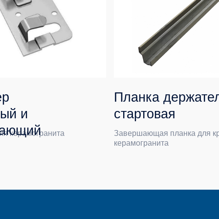
Планка держатель
и
стартовая
ий
амогранита
Завершающая планка для крепления
керамогранита
я связь с
ом продаж