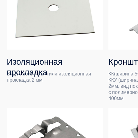
Изоляционная
Кронштейн
прокладка
Вид паронит 2 мм или изоляционная
КК(ширина 50мм), К
прокладка 2 мм
ККУ (ширина 90мм).
2мм, вид покрытия 
с полимерной окрас
400мм