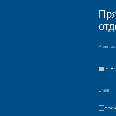
+7
соглашаюсь с ус
Ост
Конта