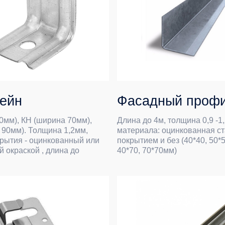
Фасадный профиль ГО
Н (ширина 70мм),
Длина до 4м, толщина 0,9 -1,2мм. Вид
 Толщина 1,2мм,
материала: оцинкованная сталь с
- оцинкованный или
покрытием и без (40*40, 50*50, 60*44,
кой , длина до
40*70, 70*70мм)