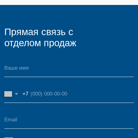
Контакты
Адрес производства:
г. Красноярск ул. 60 лет Октября, 136
Режим работы: пн-сб с 8:00 до 18:00
Связаться с нами:
+7 (391) 228-76-15
@sibpan1
sibpan@mail.ru
@sibpan2
Telegram канал