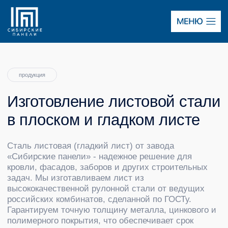
Меню
продукция
Изготовление листовой стали
в плоском и гладком листе
Сталь листовая (гладкий лист) от завода
«Сибирские панели» - надежное решение для
кровли, фасадов, заборов и других строительных
задач. Мы изготавливаем лист из
высококачественной рулонной стали от ведущих
российских комбинатов, сделанной по ГОСТу.
Гарантируем точную толщину металла, цинкового и
полимерного покрытия, что обеспечивает срок
службы до 15 лет даже в сложных климатических
условиях. Благодаря антикоррозийной обработке и
устойчивости к механическим повреждениям, наш
лист сохраняет свой привлекательный вид на долгие
годы.
В наличии более 25 цветов по палитре RAL, а также
покрытия с имитацией натуральных текстур
(дерева, кирпича, камня) - выбирайте идеальный
вариант для вашего проекта. Также на производстве
в наличии присутствует оцинкованный лист.